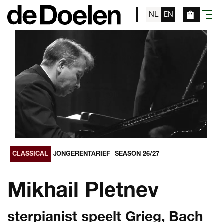
NL
EN
menu
CLASSICAL
JONGERENTARIEF
SEASON 26/27
Mikhail Pletnev
sterpianist speelt Grieg, Bach