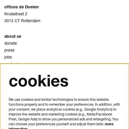
offices de Doelen
Kruisstraat 2
3012 CT Rotterdam
about us
donate
press
jobs
contact
cookies
privacy
cookies
disclaimer
We use cookies and similar technologies to ensure this website
functions properly and to remember your preferences. In addition, with
plan your visit
your consent, we place analytical cookies (e.g., Google Analytics) to
FAQ
improve the website and marketing cookies (e.g., Meta/Facebook
Pixel, Google Ads) to show you personalized ads and retargeting. You
house rules
can choose your preferences yourself and adjust them later.
more
general visitor conditions
information…