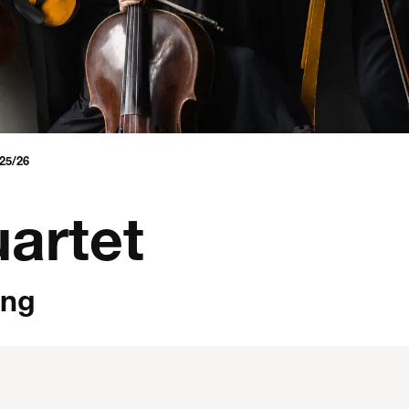
25/26
artet
ing