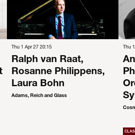
Thu 1 Apr 27
20:15
Thu 
Ralph van Raat,
An
t
Rosanne Philippens,
Ph
Laura Bohn
Or
Sy
Adams, Reich and Glass
Cosm
CLAS