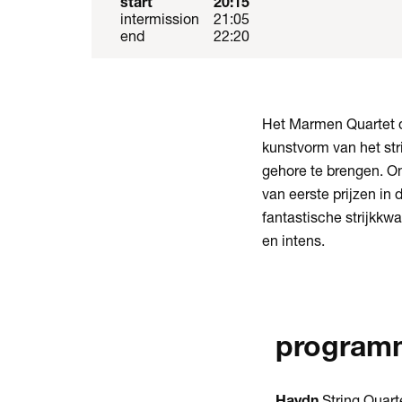
start
20:15
intermission
21:05
end
22:20
Het Marmen Quartet d
kunstvorm van het str
gehore te brengen. On
van eerste prijzen in
fantastische strijkkw
en intens.
program
Haydn
String Quarte