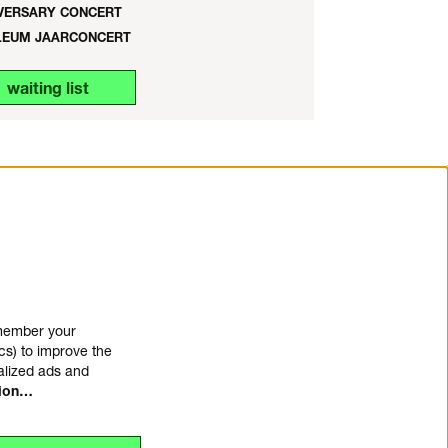
VERSARY CONCERT
LEUM JAARCONCERT
waiting list
emember your
cs) to improve the
alized ads and
tion…