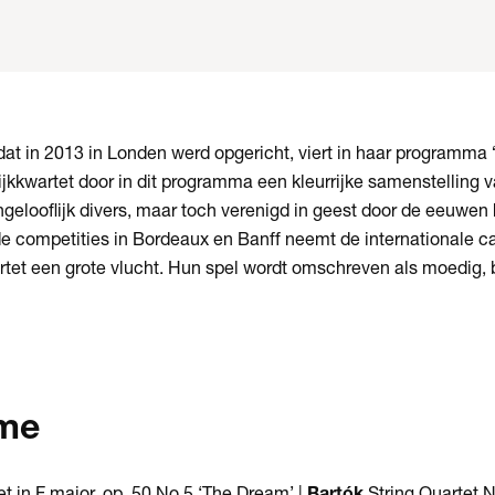
at in 2013 in Londen werd opgericht, viert in haar programma 
ijkkwartet door in dit programma een kleurrijke samenstelling 
gelooflijk divers, maar toch verenigd in geest door de eeuwen
 de competities in Bordeaux en Banff neemt de internationale car
artet een grote vlucht. Hun spel wordt omschreven als moedig, br
me
t in F major, op. 50 No 5 ‘The Dream’ |
Bartók
String Quartet N