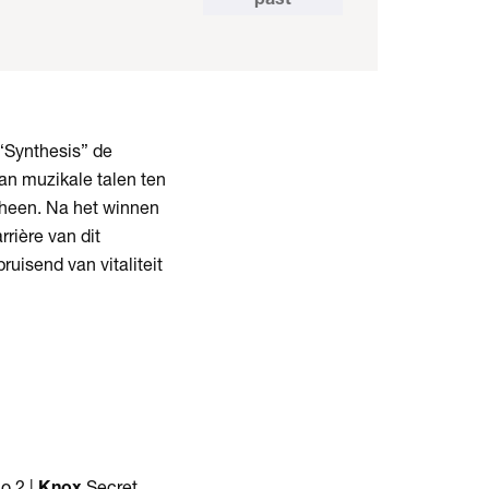
“Synthesis” de
van muzikale talen ten
 heen. Na het winnen
rière van dit
uisend van vitaliteit
o 2 |
Knox
Secret