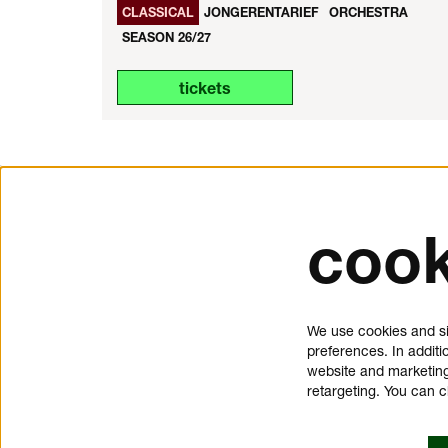
CLASSICAL
JONGERENTARIEF
ORCHESTRA
SEASON 26/27
tickets
cook
tickets and service
about 
Schouwburgplein 50
donat
We use cookies and si
3012 CL Rotterdam
press
preferences. In additi
tickets@dedoelen.nl
jobs
website and marketing
opening hours
contac
retargeting. You can 
offices de Doelen
privac