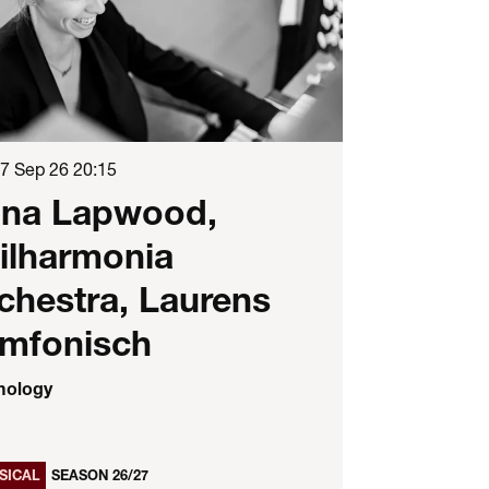
17 Sep 26
20:15
na Lapwood,
ilharmonia
chestra, Laurens
mfonisch
ology
SICAL
SEASON 26/27