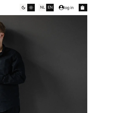
NL
EN
log in