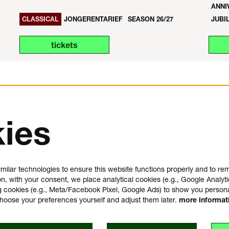
ANNI
CLASSICAL
JONGERENTARIEF
SEASON 26/27
JUBI
tickets
ies
us
plan your visit
e
FAQ
milar technologies to ensure this website functions properly and to r
house rules
on, with your consent, we place analytical cookies (e.g., Google Analyti
general visitor conditions
 cookies (e.g., Meta/Facebook Pixel, Google Ads) to show you person
t
accessibility statement
choose your preferences yourself and adjust them later.
more informa
y