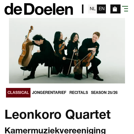
NL
EN
menu
CLASSICAL
JONGERENTARIEF
RECITALS
SEASON 25/26
Leonkoro Quartet
Kamermuziekvereeniging