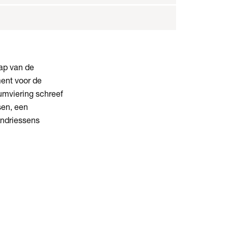
ap van de
ent voor de
umviering schreef
sen, een
Andriessens