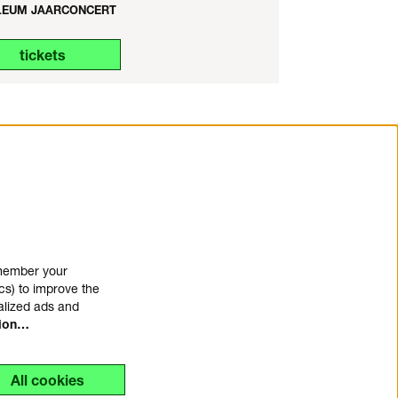
LEUM JAARCONCERT
tickets
emember your
cs) to improve the
alized ads and
tion…
All cookies