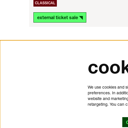
CLASSICAL
external ticket sale ◥
cook
tickets and service
about 
Schouwburgplein 50
donat
We use cookies and si
3012 CL Rotterdam
press
preferences. In additi
tickets@dedoelen.nl
jobs
website and marketing
opening hours
contac
retargeting. You can 
offices de Doelen
privac
Kruisstraat 2
cookie