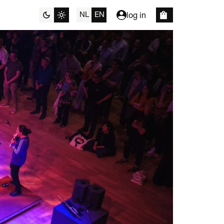
NL
EN
log in