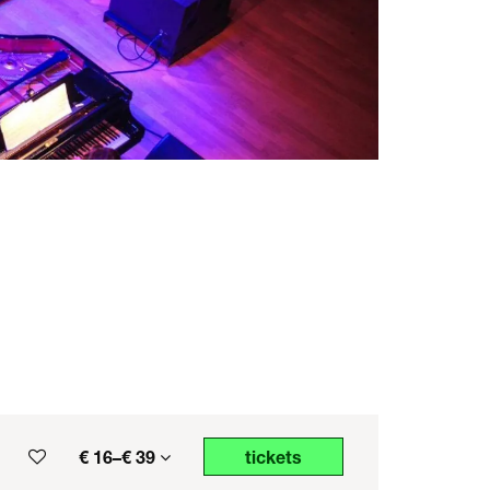
€ 16–€ 39
tickets