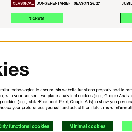
CLASSICAL
JONGERENTARIEF
SEASON 26/27
JUBI
tickets
ies
us
plan your visit
e
FAQ
milar technologies to ensure this website functions properly and to r
house rules
on, with your consent, we place analytical cookies (e.g., Google Analyti
general visitor conditions
 cookies (e.g., Meta/Facebook Pixel, Google Ads) to show you person
t
accessibility statement
choose your preferences yourself and adjust them later.
more informa
y
Only functional cookies
Minimal cookies
s