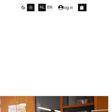
NL
EN
log in