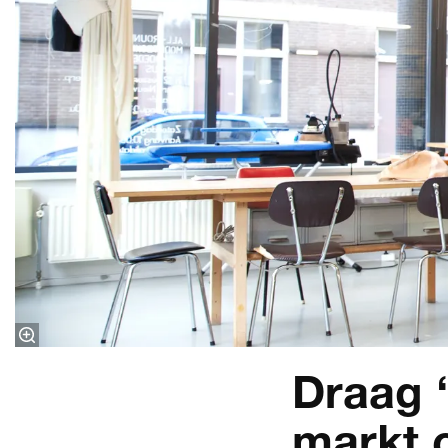
Draag ‘
markt o