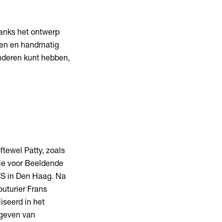
danks het ontwerp
iken en handmatig
anderen kunt hebben,
ftewel Patty, zoals
ie voor Beeldende
TS in Den Haag. Na
outurier Frans
iseerd in het
 geven van