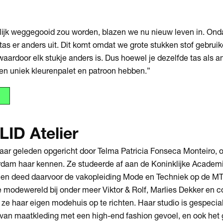
nlijk weggegooid zou worden, blazen we nu nieuw leven in. On
e tas er anders uit. Dit komt omdat we grote stukken stof gebru
waardoor elk stukje anders is. Dus hoewel je dezelfde tas als 
 een uniek kleurenpalet en patroon hebben.”
LID Atelier
 jaar geleden opgericht door Telma Patricia Fonseca Monteiro, o
rdam haar kennen. Ze studeerde af aan de Koninklijke Academ
en deed daarvoor de vakopleiding Mode en Techniek op de M
de modewereld bij onder meer Viktor & Rolf, Marlies Dekker en c
e haar eigen modehuis op te richten. Haar studio is gespecial
an maatkleding met een high-end fashion gevoel, en ook het