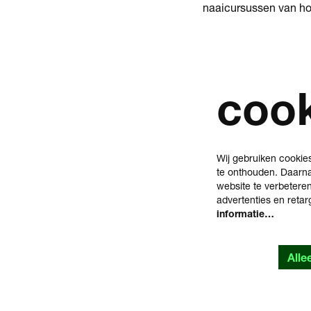
naaicursussen van ho
coo
Wij gebruiken cookie
te onthouden. Daarna
website te verbetere
advertenties en reta
informatie…
Alle