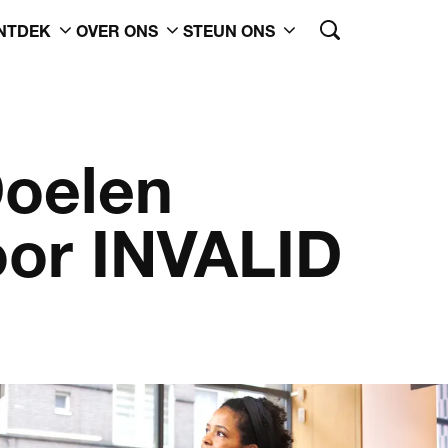
NTDEK
OVER ONS
STEUN ONS
oelen
or INVALID