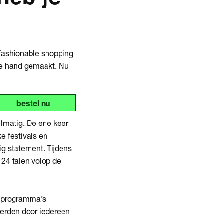
.
Inzoomen
 fashionable shopping
de hand gemaakt. Nu
bestel nu
lmatig. De ene keer
e festivals en
g statement. Tijdens
 24 talen volop de
n programma’s
werden door iedereen