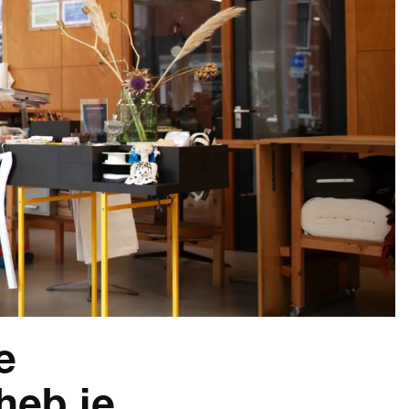
e
heb je