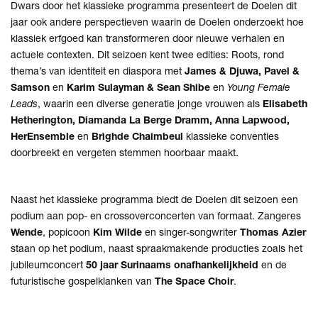
Dwars door het klassieke programma presenteert de Doelen dit
jaar ook andere perspectieven waarin de Doelen onderzoekt hoe
klassiek erfgoed kan transformeren door nieuwe verhalen en
actuele contexten. Dit seizoen kent twee edities: Roots, rond
thema’s van identiteit en diaspora met
James & Djuwa, Pavel &
Samson
en
Karim Sulayman & Sean Shibe
en
Young Female
Leads
, waarin een diverse generatie jonge vrouwen als
Elisabeth
Hetherington, Diamanda La Berge Dramm, Anna Lapwood,
HerEnsemble
en
Brìghde Chaimbeul
klassieke conventies
doorbreekt en vergeten stemmen hoorbaar maakt.
Naast het klassieke programma biedt de Doelen dit seizoen een
podium aan pop- en crossoverconcerten van formaat. Zangeres
Wende
, popicoon
Kim Wilde
en singer-songwriter
Thomas Azier
staan op het podium, naast spraakmakende producties zoals het
jubileumconcert
50 jaar Surinaams onafhankelijkheid
en de
futuristische gospelklanken van
The Space Choir
.