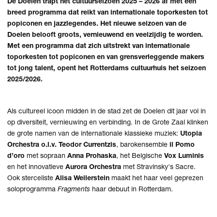
De Doelen trapt het cultuurseizoen 2025 – 2026 af met een
breed programma dat reikt van internationale toporkesten tot
popiconen en jazzlegendes. Het nieuwe seizoen van de
Doelen belooft groots, vernieuwend en veelzijdig te worden.
Met een programma dat zich uitstrekt van internationale
toporkesten tot popiconen en van grensverleggende makers
tot jong talent, opent het Rotterdams cultuurhuis het seizoen
2025/2026.
Als cultureel icoon midden in de stad zet de Doelen dit jaar vol in
op diversiteit, vernieuwing en verbinding. In de Grote Zaal klinken
de grote namen van de internationale klassieke muziek:
Utopia
Orchestra o.l.v. Teodor Currentzis
, barokensemble
il Pomo
d’oro
met sopraan
Anna Prohaska
, het Belgische
Vox Luminis
en het innovatieve
Aurora Orchestra
met Stravinsky's Sacre.
Ook sterceliste
Alisa Weilerstein
maakt het haar veel geprezen
soloprogramma
Fragments
haar debuut in Rotterdam.