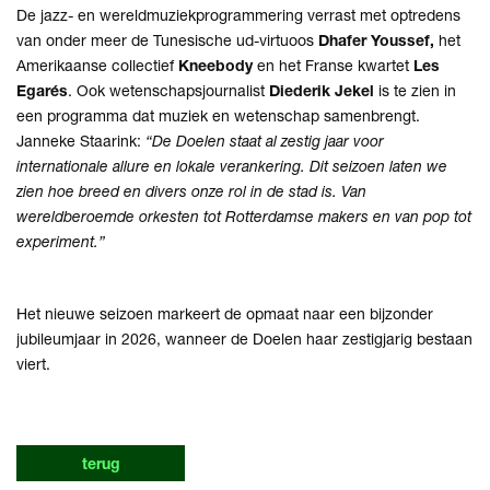
De jazz- en wereldmuziekprogrammering verrast met optredens
van onder meer de Tunesische ud-virtuoos
Dhafer Youssef,
het
Amerikaanse collectief
Kneebody
en het Franse kwartet
Les
Egarés
. Ook wetenschapsjournalist
Diederik Jekel
is te zien in
een programma dat muziek en wetenschap samenbrengt.
Janneke Staarink:
“De Doelen staat al zestig jaar voor
internationale allure en lokale verankering. Dit seizoen laten we
zien hoe breed en divers onze rol in de stad is. Van
wereldberoemde orkesten tot Rotterdamse makers en van pop tot
experiment.”
Het nieuwe seizoen markeert de opmaat naar een bijzonder
jubileumjaar in 2026, wanneer de Doelen haar zestigjarig bestaan
viert.
terug