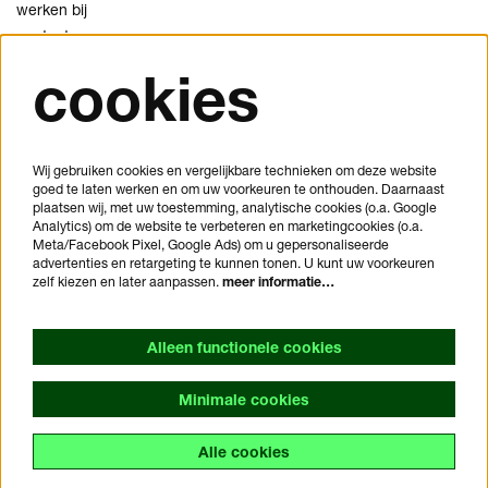
werken bij
contact
cookies
privacy
cookies
disclaimer
Wij gebruiken cookies en vergelijkbare technieken om deze website
goed te laten werken en om uw voorkeuren te onthouden. Daarnaast
je bezoek plannen
plaatsen wij, met uw toestemming, analytische cookies (o.a. Google
veelgestelde vragen
Analytics) om de website te verbeteren en marketingcookies (o.a.
Meta/Facebook Pixel, Google Ads) om u gepersonaliseerde
huisregels
advertenties en retargeting te kunnen tonen. U kunt uw voorkeuren
bezoekersvoorwaarden
zelf kiezen en later aanpassen.
meer informatie…
toegankelijkheidsverklaring
Alleen functionele cookies
Minimale cookies
Alle cookies