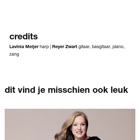
credits
Lavinia Meijer
harp |
Reyer Zwart
gitaar, basgitaar, piano,
zang
dit vind je misschien ook leuk
Overslaan