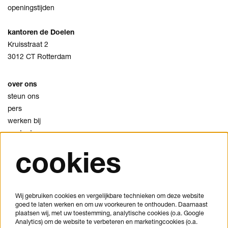
openingstijden
kantoren de Doelen
Kruisstraat 2
3012 CT Rotterdam
over ons
steun ons
pers
werken bij
contact
cookies
privacy
cookies
disclaimer
Wij gebruiken cookies en vergelijkbare technieken om deze website
goed te laten werken en om uw voorkeuren te onthouden. Daarnaast
je bezoek plannen
plaatsen wij, met uw toestemming, analytische cookies (o.a. Google
veelgestelde vragen
Analytics) om de website te verbeteren en marketingcookies (o.a.