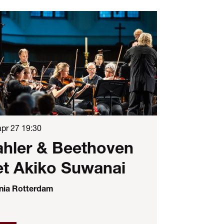
apr 27
19:30
hler & Beethoven
t Akiko Suwanai
onia Rotterdam