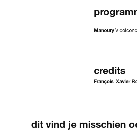
program
Manoury
Vioolconc
credits
François-Xavier R
dit vind je misschien o