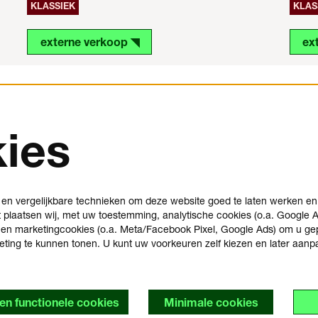
KLASSIEK
KLAS
externe verkoop ◥
ex
ies
ns
je bezoek plannen
ons
veelgestelde vragen
 en vergelijkbare technieken om deze website goed te laten werken e
plaatsen wij, met uw toestemming, analytische cookies (o.a. Google A
huisregels
 en marketingcookies (o.a. Meta/Facebook Pixel, Google Ads) om u ge
 bij
bezoekersvoorwaarden
geting te kunnen tonen. U kunt uw voorkeuren zelf kiezen en later aan
t
toegankelijkheidsverklaring
y
een functionele cookies
Minimale cookies
s