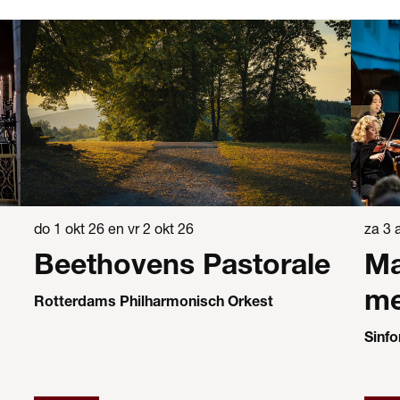
do 1 okt 26
en
vr 2 okt 26
za 3 
Beethovens Pastorale
Ma
me
Rotterdams Philharmonisch Orkest
Sinf