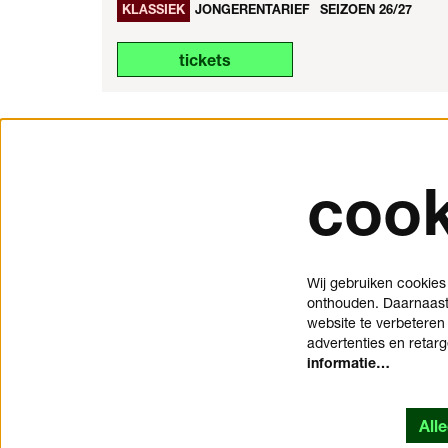
KLASSIEK
JONGERENTARIEF
SEIZOEN 26/27
tickets
cook
tickets en service
over o
Schouwburgplein 50
steun 
Wij gebruiken cookies
onthouden. Daarnaast 
3012 CL Rotterdam
pers
website te verbeteren
tickets@dedoelen.nl
werken
advertenties en retar
openingstijden
contac
informatie…
kantoren de Doelen
privac
All
Kruisstraat 2
cookie