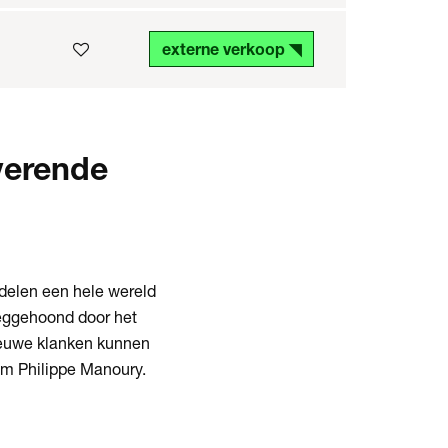
externe verkoop ◥
verende
 delen een hele wereld
weggehoond door het
ieuwe klanken kunnen
om Philippe Manoury.