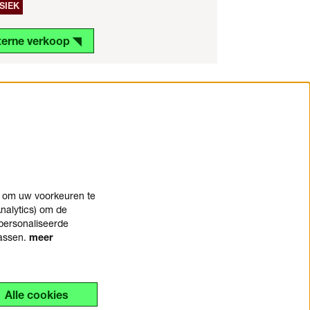
SIEK
terne verkoop ◥
n om uw voorkeuren te
nalytics) om de
personaliseerde
passen.
meer
Alle cookies