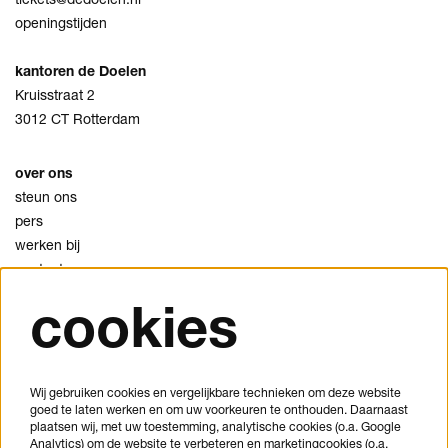
openingstijden
kantoren de Doelen
Kruisstraat 2
3012 CT Rotterdam
over ons
steun ons
pers
werken bij
contact
cookies
privacy
cookies
disclaimer
Wij gebruiken cookies en vergelijkbare technieken om deze website
goed te laten werken en om uw voorkeuren te onthouden. Daarnaast
je bezoek plannen
plaatsen wij, met uw toestemming, analytische cookies (o.a. Google
veelgestelde vragen
Analytics) om de website te verbeteren en marketingcookies (o.a.