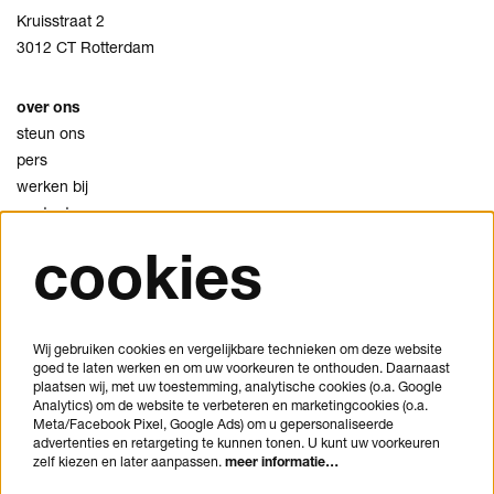
Kruisstraat 2
3012 CT Rotterdam
over ons
steun ons
pers
werken bij
contact
cookies
privacy
cookies
disclaimer
Wij gebruiken cookies en vergelijkbare technieken om deze website
goed te laten werken en om uw voorkeuren te onthouden. Daarnaast
je bezoek plannen
plaatsen wij, met uw toestemming, analytische cookies (o.a. Google
veelgestelde vragen
Analytics) om de website te verbeteren en marketingcookies (o.a.
Meta/Facebook Pixel, Google Ads) om u gepersonaliseerde
huisregels
advertenties en retargeting te kunnen tonen. U kunt uw voorkeuren
bezoekersvoorwaarden
zelf kiezen en later aanpassen.
meer informatie…
toegankelijkheidsverklaring