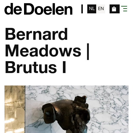
NL
EN
menu
Bernard
Meadows |
Brutus I