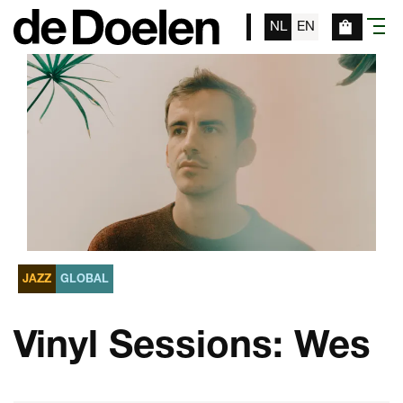
NL
EN
menu
JAZZ
GLOBAL
Vinyl Sessions: Wes