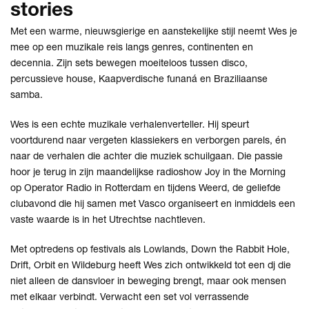
stories
Met een warme, nieuwsgierige en aanstekelijke stijl neemt Wes je
mee op een muzikale reis langs genres, continenten en
decennia. Zijn sets bewegen moeiteloos tussen disco,
percussieve house, Kaapverdische funaná en Braziliaanse
samba.
Wes is een echte muzikale verhalenverteller. Hij speurt
voortdurend naar vergeten klassiekers en verborgen parels, én
naar de verhalen die achter die muziek schuilgaan. Die passie
hoor je terug in zijn maandelijkse radioshow Joy in the Morning
op Operator Radio in Rotterdam en tijdens Weerd, de geliefde
clubavond die hij samen met Vasco organiseert en inmiddels een
vaste waarde is in het Utrechtse nachtleven.
Met optredens op festivals als Lowlands, Down the Rabbit Hole,
Drift, Orbit en Wildeburg heeft Wes zich ontwikkeld tot een dj die
niet alleen de dansvloer in beweging brengt, maar ook mensen
met elkaar verbindt. Verwacht een set vol verrassende