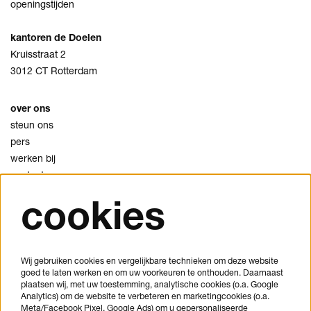
openingstijden
kantoren de Doelen
Kruisstraat 2
3012 CT Rotterdam
over ons
steun ons
pers
werken bij
contact
cookies
privacy
cookies
disclaimer
Wij gebruiken cookies en vergelijkbare technieken om deze website
goed te laten werken en om uw voorkeuren te onthouden. Daarnaast
je bezoek plannen
plaatsen wij, met uw toestemming, analytische cookies (o.a. Google
veelgestelde vragen
Analytics) om de website te verbeteren en marketingcookies (o.a.
Meta/Facebook Pixel, Google Ads) om u gepersonaliseerde