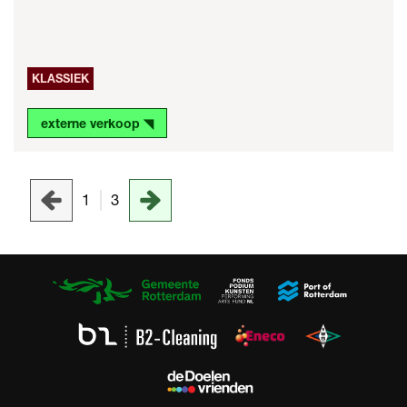
KLASSIEK
externe verkoop ◥
1
3