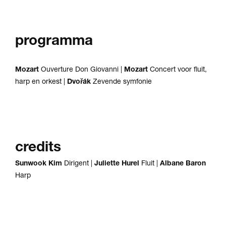
programma
Mozart
Ouverture Don Giovanni |
Mozart
Concert voor fluit,
harp en orkest |
Dvořák
Zevende symfonie
credits
Sunwook Kim
Dirigent |
Juliette Hurel
Fluit |
Albane Baron
Harp