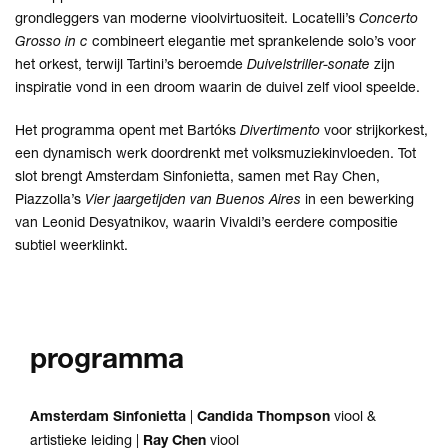
grondleggers van moderne vioolvirtuositeit. Locatelli’s
Concerto
Grosso
in c
combineert elegantie met sprankelende solo’s voor
het orkest, terwijl Tartini’s beroemde
Duivelstriller-sonate
zijn
inspiratie vond in een droom waarin de duivel zelf viool speelde.
Inzoomen
Het programma opent met Bartóks
Divertimento
voor strijkorkest,
een dynamisch werk doordrenkt met volksmuziekinvloeden. Tot
slot brengt Amsterdam Sinfonietta, samen met Ray Chen,
Piazzolla’s
Vier jaargetijden van Buenos Aires
in een bewerking
van Leonid Desyatnikov, waarin Vivaldi’s eerdere compositie
subtiel weerklinkt.
programma
Amsterdam Sinfonietta
|
Candida Thompson
viool &
artistieke leiding |
Ray Chen
viool