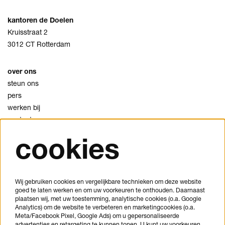
kantoren de Doelen
Kruisstraat 2
3012 CT Rotterdam
over ons
steun ons
pers
werken bij
contact
cookies
privacy
cookies
disclaimer
Wij gebruiken cookies en vergelijkbare technieken om deze website
goed te laten werken en om uw voorkeuren te onthouden. Daarnaast
je bezoek plannen
plaatsen wij, met uw toestemming, analytische cookies (o.a. Google
veelgestelde vragen
Analytics) om de website te verbeteren en marketingcookies (o.a.
Meta/Facebook Pixel, Google Ads) om u gepersonaliseerde
huisregels
advertenties en retargeting te kunnen tonen. U kunt uw voorkeuren