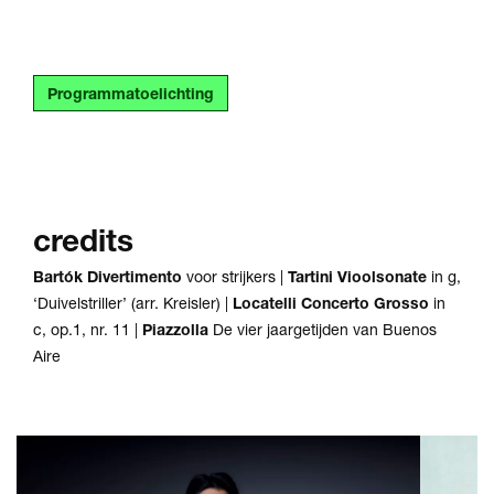
Programmatoelichting
credits
Bartók Divertimento
voor strijkers |
Tartini Vioolsonate
in g,
‘Duivelstriller’ (arr. Kreisler) |
Locatelli Concerto Grosso
in
c, op.1, nr. 11 |
Piazzolla
De vier jaargetijden van Buenos
Aire
Overslaan