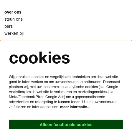
over ons
steun ons
pers
werken bij
contact
cookies
privacy
cookies
disclaimer
Wij gebruiken cookies en vergelijkbare technieken om deze website
goed te laten werken en om uw voorkeuren te onthouden. Daarnaast
je bezoek plannen
plaatsen wij, met uw toestemming, analytische cookies (o.a. Google
veelgestelde vragen
Analytics) om de website te verbeteren en marketingcookies (o.a.
Meta/Facebook Pixel, Google Ads) om u gepersonaliseerde
huisregels
advertenties en retargeting te kunnen tonen. U kunt uw voorkeuren
bezoekersvoorwaarden
zelf kiezen en later aanpassen.
meer informatie…
toegankelijkheidsverklaring
Alleen functionele cookies