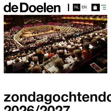
NL
EN
menu
zondagochtend
2026/2027