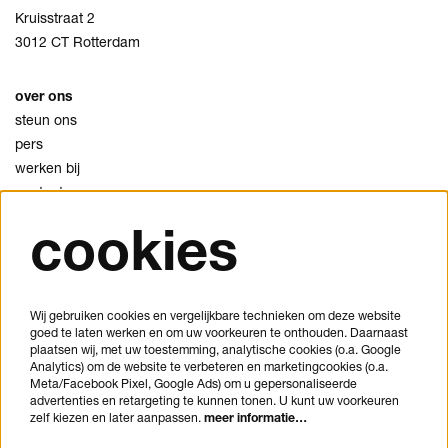
Kruisstraat 2
3012 CT Rotterdam
over ons
steun ons
pers
werken bij
contact
cookies
privacy
cookies
disclaimer
Wij gebruiken cookies en vergelijkbare technieken om deze website
goed te laten werken en om uw voorkeuren te onthouden. Daarnaast
je bezoek plannen
plaatsen wij, met uw toestemming, analytische cookies (o.a. Google
veelgestelde vragen
Analytics) om de website te verbeteren en marketingcookies (o.a.
Meta/Facebook Pixel, Google Ads) om u gepersonaliseerde
huisregels
advertenties en retargeting te kunnen tonen. U kunt uw voorkeuren
bezoekersvoorwaarden
zelf kiezen en later aanpassen.
meer informatie…
toegankelijkheidsverklaring