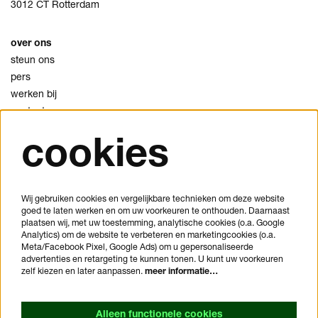
3012 CT Rotterdam
over ons
steun ons
pers
werken bij
contact
cookies
privacy
cookies
disclaimer
Wij gebruiken cookies en vergelijkbare technieken om deze website
goed te laten werken en om uw voorkeuren te onthouden. Daarnaast
je bezoek plannen
plaatsen wij, met uw toestemming, analytische cookies (o.a. Google
veelgestelde vragen
Analytics) om de website te verbeteren en marketingcookies (o.a.
Meta/Facebook Pixel, Google Ads) om u gepersonaliseerde
huisregels
advertenties en retargeting te kunnen tonen. U kunt uw voorkeuren
bezoekersvoorwaarden
zelf kiezen en later aanpassen.
meer informatie…
toegankelijkheidsverklaring
Alleen functionele cookies