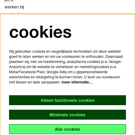
werken bij
contact
cookies
privacy
cookies
disclaimer
Wij gebruiken cookies en vergelijkbare technieken om deze website
goed te laten werken en om uw voorkeuren te onthouden. Daarnaast
je bezoek plannen
plaatsen wij, met uw toestemming, analytische cookies (o.a. Google
veelgestelde vragen
Analytics) om de website te verbeteren en marketingcookies (o.a.
Meta/Facebook Pixel, Google Ads) om u gepersonaliseerde
huisregels
advertenties en retargeting te kunnen tonen. U kunt uw voorkeuren
bezoekersvoorwaarden
zelf kiezen en later aanpassen.
meer informatie…
toegankelijkheidsverklaring
Alleen functionele cookies
Minimale cookies
Alle cookies