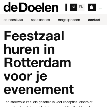
NL
EN
menu
de Feestzaal
specificaties
mogelijkheden
contact
Feestzaal
huren in
Rotterdam
voor je
evenement
Een sfeervolle zaal die geschikt is voor recepties, diners of