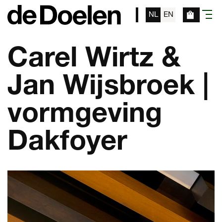
NL
EN
menu
Carel Wirtz &
Jan Wijsbroek |
vormgeving
Dakfoyer