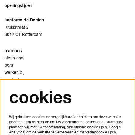
openingstijden
kantoren de Doelen
Kruisstraat 2
3012 CT Rotterdam
over ons
steun ons
pers
werken bij
contact
cookies
privacy
cookies
disclaimer
Wij gebruiken cookies en vergelijkbare technieken om deze website
goed te laten werken en om uw voorkeuren te onthouden. Daarnaast
je bezoek plannen
plaatsen wij, met uw toestemming, analytische cookies (o.a. Google
veelgestelde vragen
Analytics) om de website te verbeteren en marketingcookies (o.a.