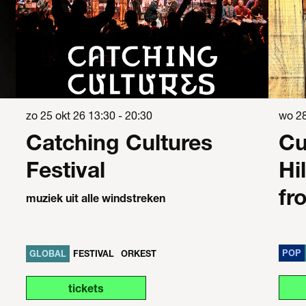
zo 25 okt 26
13:30 - 20:30
wo 28
Catching Cultures
Cu
Festival
Hi
fr
muziek uit alle windstreken
POP
GLOBAL
FESTIVAL
ORKEST
tickets