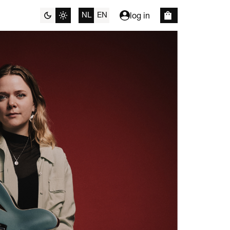
NL
EN
log in