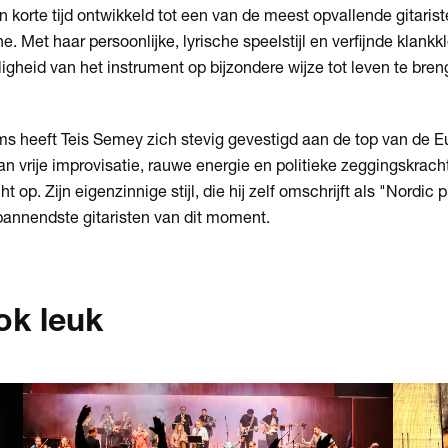
 in korte tijd ontwikkeld tot een van de meest opvallende gitaris
 Met haar persoonlijke, lyrische speelstijl en verfijnde klankk
igheid van het instrument op bijzondere wijze tot leven te bren
ms heeft Teis Semey zich stevig gevestigd aan de top van de Eu
 vrije improvisatie, rauwe energie en politieke zeggingskrac
t op. Zijn eigenzinnige stijl, die hij zelf omschrijft als "Nordic
pannendste gitaristen van dit moment.
ok leuk