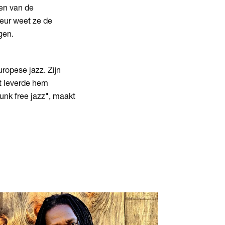
ten van de
leur weet ze de
gen.
ropese jazz. Zijn
ht leverde hem
 punk free jazz", maakt