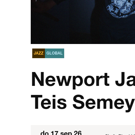
JAZZ
GLOBAL
Newport Jaz
Teis Semey
do 17 sep 26