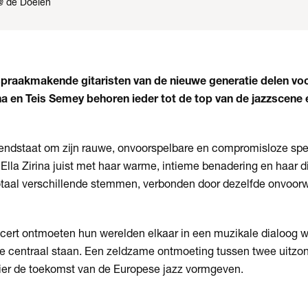
@ de Doelen
praakmakende gitaristen van de nieuwe generatie delen vo
ina en Teis Semey behoren ieder tot de top van de jazzscene 
ndstaat om zijn rauwe, onvoorspelbare en compromisloze spel
kt Ella Zirina juist met haar warme, intieme benadering en haar
otaal verschillende stemmen, verbonden door dezelfde onvoorwa
ncert ontmoeten hun werelden elkaar in een muzikale dialoog w
e centraal staan. Een zeldzame ontmoeting tussen twee uitzonde
ier de toekomst van de Europese jazz vormgeven.