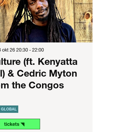
 okt 26
20:30 - 22:00
lture (ft. Kenyatta
ll) & Cedric Myton
om the Congos
GLOBAL
tickets ◥